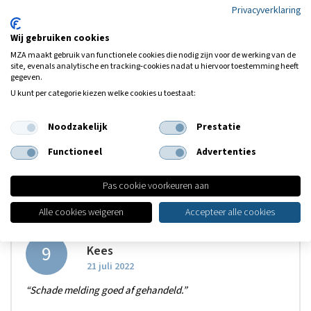
Privacyverklaring
MZA met zijn zeer deskundige medewerkers het aangewezen
assurantiebedrijf.”
Wij gebruiken cookies
MZA maakt gebruik van functionele cookies die nodig zijn voor de werking van de
site, evenals analytische en tracking‑cookies nadat u hiervoor toestemming heeft
gegeven.
U kunt per categorie kiezen welke cookies u toestaat:
8
Annie
Noodzakelijk
Prestatie
21 juli 2022
“Ik ben heel goed en vriendelijk geholpen en de schade
Functioneel
Advertenties
wordt ook snel afgehandeld”
Pas cookie voorkeuren aan
Alle cookies weigeren
Accepteer alle cookies
9
Kees
21 juli 2022
“Schade melding goed af gehandeld.”