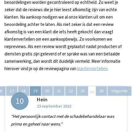
beoordelingen worden gecontroleerd op echtheid. Zo weet je
zeker dat de reviews die je hier leest afkomstig zijn van echte
klanten. Na aankoop nodigen we al onze klanten uit om een
beoordeling achter te laten. Als niet zeker is dat een review
afkomstig is van een klant die iets heeft gekocht dan vraagt
klantenvertellen om een aankoopbewijs. Zo voorkomen we
nepreviews. Als een review wordt geplaatst nadat producten of
diensten gratis zijn geleverd of er sprake was van een betaalde
samenwerking, dan wordt dit duidelijk vermeld. Meer informatie
hierover vind je op de reviewpagina van
klantenvertellen
.
6
17
18
19
20
21
22
23
26
Volgende
…
10
Hein
23 september 2022
“Het persoonlijk contact met de schadebehandelaar was
prima en geheel naar wens.”