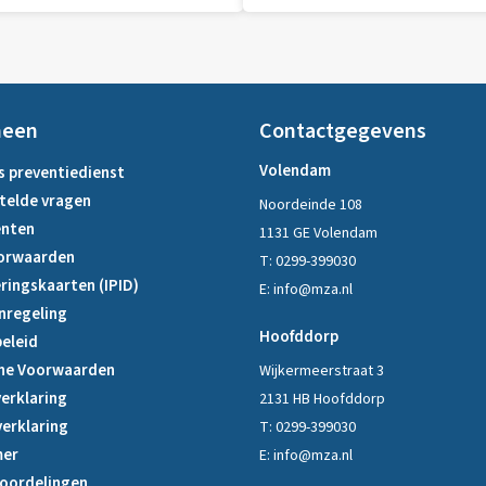
meen
Contactgegevens
Volendam
s preventiedienst
telde vragen
Noordeinde 108
nten
1131 GE Volendam
orwaarden
T:
0299-399030
ringskaarten (IPID)
E:
info@mza.nl
nregeling
Hoofddorp
eleid
ne Voorwaarden
Wijkermeerstraat 3
erklaring
2131 HB Hoofddorp
verklaring
T:
0299-399030
mer
E:
info@mza.nl
oordelingen