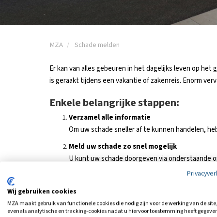
MZA
Schade melden
Er kan van alles gebeuren in het dagelijks leven op het
is geraakt tijdens een vakantie of zakenreis. Enorm ver
Enkele belangrijke stappen:
Verzamel alle informatie
Om uw schade sneller af te kunnen handelen, hebb
Meld uw schade zo snel mogelijk
U kunt uw schade doorgeven via onderstaande opt
Privacyver
Onze schadespecialisten gaan aan de slag
Wij nemen zo snel mogelijk contact met u op zod
Wij gebruiken cookies
MZA maakt gebruik van functionele cookies die nodig zijn voor de werking van de site
Natuurlijk kunt u ons ook altijd mailen. Vul hiervoor ons
evenals analytische en tracking‑cookies nadat u hiervoor toestemming heeft gegeve
Kijk dan bij onze
veelgestelde vragen
voor meer informa