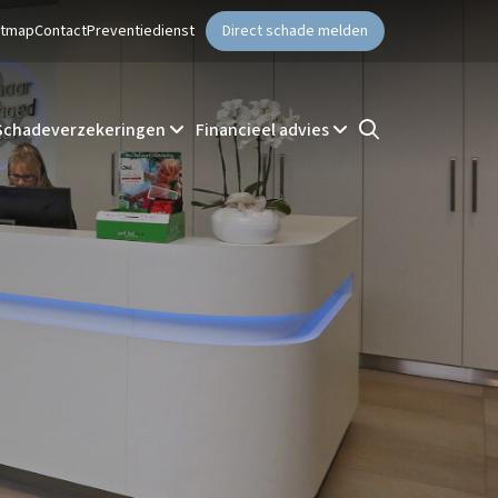
ntmap
Contact
Preventiedienst
Direct schade melden
Schadeverzekeringen
Financieel advies