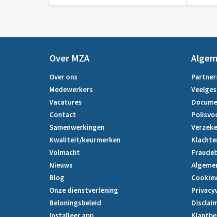
Over MZA
Alge
Over ons
Partner
Medewerkers
Veelges
Vacatures
Docume
Contact
Polisvo
Samenwerkingen
Verzeke
Kwaliteit/keurmerken
Klachte
Volmacht
Fraudeb
Nieuws
Algeme
Blog
Cookiev
Onze dienstverlening
Privacy
Beloningsbeleid
Disclai
Installeer app
Klantbe