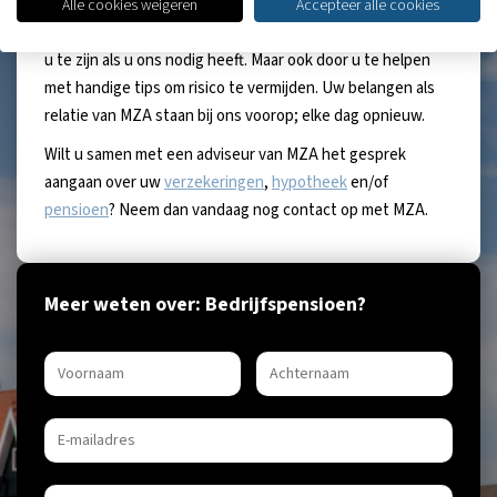
Betrouwbaar en vakbekwaam, maar ook klantgericht en
Alle cookies weigeren
Accepteer alle cookies
betrokken. Door net dat stapje extra te zetten en er voor
u te zijn als u ons nodig heeft. Maar ook door u te helpen
met handige tips om risico te vermijden. Uw belangen als
relatie van MZA staan bij ons voorop; elke dag opnieuw.
Wilt u samen met een adviseur van MZA het gesprek
aangaan over uw
verzekeringen
,
hypotheek
en/of
pensioen
? Neem dan vandaag nog contact op met MZA.
Meer weten over: Bedrijfspensioen?