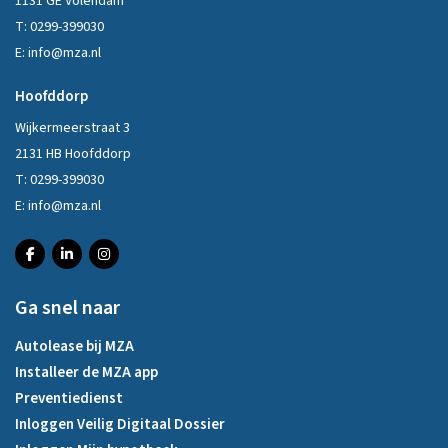
1131 GE Volendam
T:
0299-399030
E:
info@mza.nl
Hoofddorp
Wijkermeerstraat 3
2131 HB Hoofddorp
T:
0299-399030
E:
info@mza.nl
Ga snel naar
Autolease bij MZA
Installeer de MZA app
Preventiedienst
Inloggen Veilig Digitaal Dossier