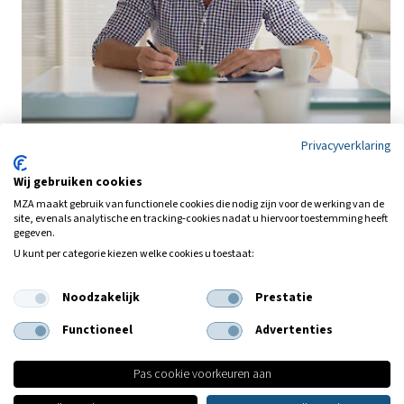
Privacyverklaring
Wij gebruiken cookies
MZA maakt gebruik van functionele cookies die nodig zijn voor de werking van de
site, evenals analytische en tracking‑cookies nadat u hiervoor toestemming heeft
gegeven.
U kunt per categorie kiezen welke cookies u toestaat:
Noodzakelijk
Prestatie
Waarom MZA?
Functioneel
Advertenties
Adviseren zoals wij zelf geadviseerd zouden willen worden;
Pas cookie voorkeuren aan
daar staan de adviseurs van MZA volledig achter.