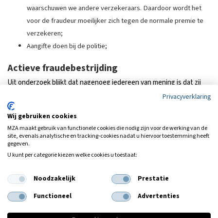
waarschuwen we andere verzekeraars. Daardoor wordt het
voor de fraudeur moeilijker zich tegen de normale premie te
verzekeren;
Aangifte doen bij de politie;
Actieve fraudebestrijding
Uit onderzoek blijkt dat nagenoeg iedereen van mening is dat zij
niet de dupe mogen worden van verzekeringsfraude. Via uw premie
Privacyverklaring
betaalt u namelijk mee aan het frauduleuze gedrag van anderen.
Wij gebruiken cookies
Natuurlijk willen wij dit zo veel mogelijk voorkomen. Een belangrijke
MZA maakt gebruik van functionele cookies die nodig zijn voor de werking van de
reden voor ons om actief aan fraudebestrijding te doen.
site, evenals analytische en tracking‑cookies nadat u hiervoor toestemming heeft
gegeven.
Mochten wij de verdenking hebben van verzekeringsfraude, zullen
U kunt per categorie kiezen welke cookies u toestaat:
wij de klant per direct informeren en vragen om aanvullende
gegevens om deze verdenking uit te kunnen sluiten.
Noodzakelijk
Prestatie
Indien er aanvullende bepalingen gelden voor het fraudebeleid,
Functioneel
Advertenties
vindt u deze bij de
documenten
.