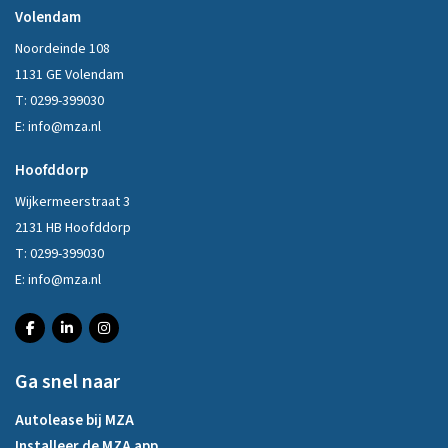
Volendam
Noordeinde 108
1131 GE Volendam
T:
0299-399030
E:
info@mza.nl
Hoofddorp
Wijkermeerstraat 3
2131 HB Hoofddorp
T:
0299-399030
E:
info@mza.nl
Ga snel naar
Autolease bij MZA
Installeer de MZA app