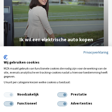
Ik wil een elektrische auto kopen
Lees meer
Privacyverklaring
Wij gebruiken cookies
MZA maakt gebruik van functionele cookies die nodig zijn voor de werking van de
site, evenals analytische en tracking‑cookies nadat u hiervoor toestemming heeft
gegeven.
U kunt per categorie kiezen welke cookies u toestaat:
Veelgestelde vragen
Op weg
Noodzakelijk
Prestatie
Functioneel
Advertenties
Ik ga alleen op reis met handbagage, heb ik dan een