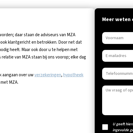
Meer weten 
 worden; daar staan de adviseurs van MZA
ook klantgericht en betrokken. Door net dat
s nodig heeft. Maar ook door u te helpen met
 relatie van MZA staan bij ons voorop; elke dag
ek aangaan over uw
verzekeringen
,
hypotheek
p met MZA.
U geeft hier
ingevulde g