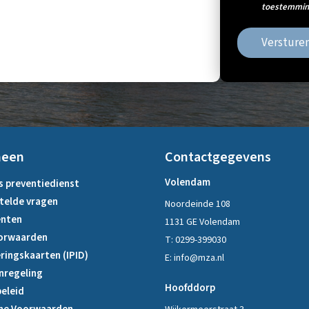
toestemming
Versture
meen
Contactgegevens
Volendam
s preventiedienst
telde vragen
Noordeinde 108
nten
1131 GE Volendam
orwaarden
T:
0299-399030
ringskaarten (IPID)
E:
info@mza.nl
nregeling
Hoofddorp
eleid