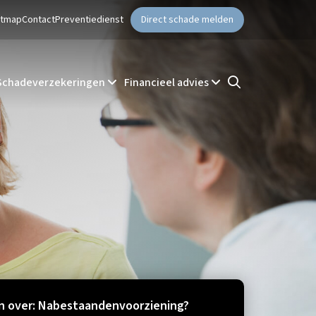
ntmap
Contact
Preventiedienst
Direct schade melden
Schadeverzekeringen
Financieel advies
 over: Nabestaandenvoorziening?