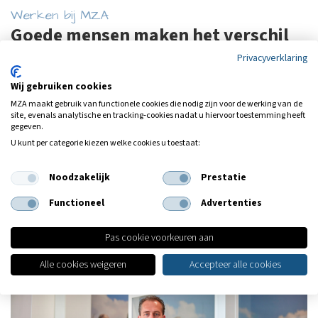
Werken bij MZA
Goede mensen maken het verschil
Privacyverklaring
Bij MZA in Volendam draait alles om teamwork, expertise en een
frisse blik op financiële dienstverlening. MZA biedt een leuk team,
Wij gebruiken cookies
een goede sfeer, ruime studie- en opleidingsmogelijkheden,
MZA maakt gebruik van functionele cookies die nodig zijn voor de werking van de
uitstekende arbeidsvoorwaarden en maatschappelijke
site, evenals analytische en tracking‑cookies nadat u hiervoor toestemming heeft
gegeven.
verantwoordelijkheid. Goede mensen op deze plekken maken het
U kunt per categorie kiezen welke cookies u toestaat:
verschil: ze brengen niet alleen kennis, maar ook energie,
betrokkenheid en een moderne vibe die past bij wie MZA vandaag
Noodzakelijk
Prestatie
de dag is.
Functioneel
Advertenties
Maak kennis met de verschillende functies op onze 'werken
bij' website
Pas cookie voorkeuren aan
Onze functies
Alle cookies weigeren
Accepteer alle cookies