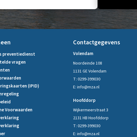
meen
Contactgegevens
Volendam
s preventiedienst
telde vragen
Noordeinde 108
nten
1131 GE Volendam
orwaarden
T:
0299-399030
ringskaarten (IPID)
E:
info@mza.nl
nregeling
Hoofddorp
eleid
ne Voorwaarden
Wijkermeerstraat 3
erklaring
2131 HB Hoofddorp
verklaring
T:
0299-399030
mer
E:
info@mza.nl