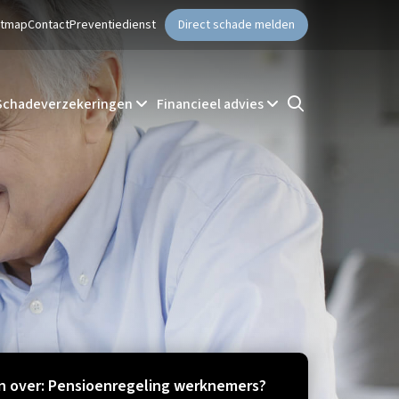
ntmap
Contact
Preventiedienst
Direct schade melden
Schadeverzekeringen
Financieel advies
 over: Pensioenregeling werknemers?