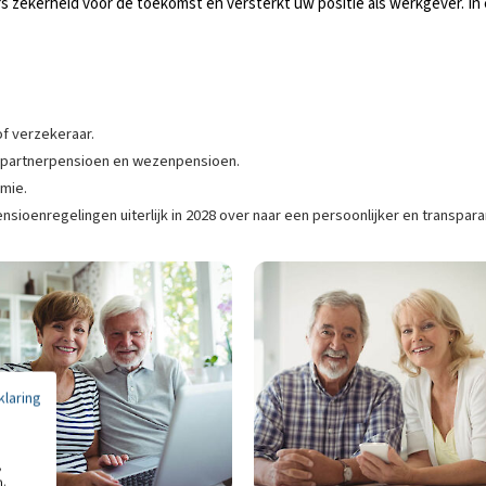
zekerheid voor de toekomst én versterkt uw positie als werkgever. In 
f verzekeraar.
 partnerpensioen en wezenpensioen.
mie.
sioenregelingen uiterlijk in 2028 over naar een persoonlijker en transpar
klaring
,
n.