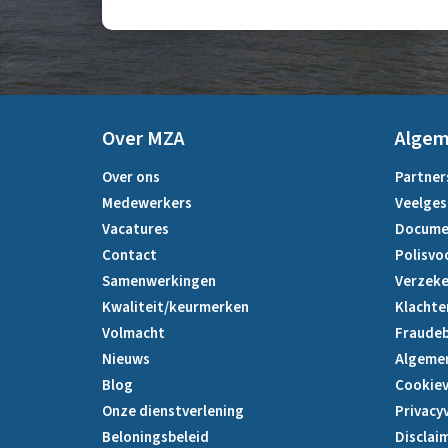
Over MZA
Alge
Over ons
Partner
Medewerkers
Veelges
Vacatures
Docume
Contact
Polisvo
Samenwerkingen
Verzeke
Kwaliteit/keurmerken
Klachte
Volmacht
Fraudeb
Nieuws
Algeme
Blog
Cookiev
Onze dienstverlening
Privacy
Beloningsbeleid
Disclai