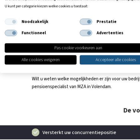
U kunt per categorie kiezen welke cookies u toestaat:
Laat u adviseren over de juiste col
Noodzakelijk
Prestatie
Het aanbieden van een pensioenregeling is een complex
Functioneel
Advertenties
goede pensioenregeling is daarom van groot belang. Daarn
u met:
Pas cookie voorkeuren aan
het beoordelen of deelname verplicht is binnen uw
Alle cookies weigeren
Accepteer alle cookies
het opzetten of vergelijken van pensioenregelinge
het kiezen van een passende oplossing voor uw or
Wilt u weten welke mogelijkheden er zijn voor uw bed
pensioenspecialist van MZA in Volendam.
De vo
Versterkt uw concurrentiepositie