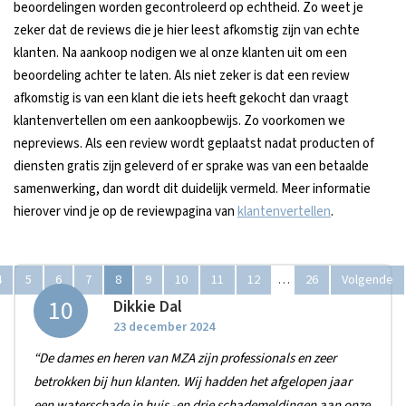
beoordelingen worden gecontroleerd op echtheid. Zo weet je
zeker dat de reviews die je hier leest afkomstig zijn van echte
klanten. Na aankoop nodigen we al onze klanten uit om een
beoordeling achter te laten. Als niet zeker is dat een review
afkomstig is van een klant die iets heeft gekocht dan vraagt
klantenvertellen om een aankoopbewijs. Zo voorkomen we
nepreviews. Als een review wordt geplaatst nadat producten of
diensten gratis zijn geleverd of er sprake was van een betaalde
samenwerking, dan wordt dit duidelijk vermeld. Meer informatie
hierover vind je op de reviewpagina van
klantenvertellen
.
4
5
6
7
8
9
10
11
12
26
Volgende
…
10
Dikkie Dal
23 december 2024
“De dames en heren van MZA zijn professionals en zeer
betrokken bij hun klanten. Wij hadden het afgelopen jaar
een waterschade in huis -en drie schademeldingen aan onze