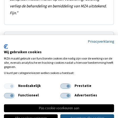
verliep de behandeling en bemiddeling van MZA uitstekend.
Fijn.”
Privacyverklaring
10
Cees
19 november 2024
Wij gebruiken cookies
MZA maakt gebruik van functionele cookies die nodig zijn voor de werking van de
“Al sinds jaar en dag ál mijn verzekeringen hier onder één
site, evenals analytische en tracking‑cookies nadat u hiervoor toestemming heeft
dak, en sinds kort ook mijn hypotheek. Goed eerlijk kundig
gegeven.
en transparant, en dan ook nog eens heel scherp geprijsd !!”
U kunt per categorie kiezen welke cookies u toestaat:
Noodzakelijk
Prestatie
Functioneel
Advertenties
10
Jan
Pas cookie voorkeuren aan
19 november 2024