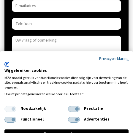
Privacyverklaring
Wij gebruiken cookies
U geeft hierbij toestemming voor het gebruik van de door u
MZA maakt gebruik van functionele cookies die nodig zijn voor de werking van de
ingevulde gegevens om u te informeren over onze
site, evenals analytische en tracking‑cookies nadat u hiervoor toestemming heeft
diensten. Deze toestemming kan altijd worden
gegeven.
ingetrokken.
U kunt per categorie kiezen welke cookies u toestaat:
Versturen
Noodzakelijk
Prestatie
Functioneel
Advertenties