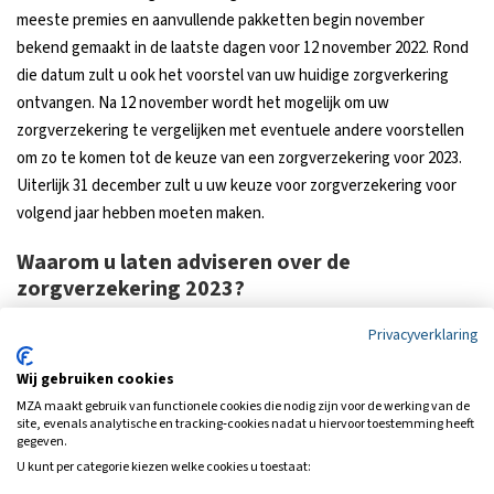
meeste premies en aanvullende pakketten begin november
bekend gemaakt in de laatste dagen voor 12 november 2022. Rond
die datum zult u ook het voorstel van uw huidige zorgverkering
ontvangen. Na 12 november wordt het mogelijk om uw
zorgverzekering te vergelijken met eventuele andere voorstellen
om zo te komen tot de keuze van een zorgverzekering voor 2023.
Uiterlijk 31 december zult u uw keuze voor zorgverzekering voor
volgend jaar hebben moeten maken.
Waarom u laten adviseren over de
zorgverzekering 2023?
Uw adviseurs van MZA verdiepen zich uitgebreid in het aanbod van
Privacyverklaring
alle zorgverzekeraars. Hierbij kijken zij niet alleen naar de prijs van
de zorgverzekering, maar ook naar hetgeen wat aangeboden
Wij gebruiken cookies
wordt in de aanvullende pakketten. Om zo te komen tot het beste
MZA maakt gebruik van functionele cookies die nodig zijn voor de werking van de
site, evenals analytische en tracking‑cookies nadat u hiervoor toestemming heeft
aanbod wat past bij uw zorgwensen. Gebaseerd op uw gebruik van
gegeven.
zorg in het verleden en uw verwachting voor 2023 krijgt u een
U kunt per categorie kiezen welke cookies u toestaat:
onafhankelijk voorstel voor uw zorgverzekering voor volgend jaar.