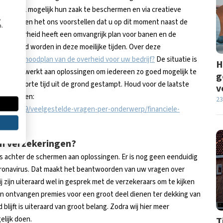
 zoveel mogelijk hun zaak te beschermen en via creatieve
,
e kunnen het ons voorstellen dat u op dit moment naast de
n.
ie. De overheid heeft een omvangrijk plan voor banen en de
steund worden in deze moeilijke tijden. Over deze
nt het noodplan van de overheid voor uw bedrijf?
De situatie is
H
macht gewerkt aan oplossingen om iedereen zo goed mogelijk te
g
 nu in korte tijd uit de grond gestampt. Houd voor de laatste
v
n de gaten:
23
-covid-19/veelgestelde-vragen-per-onderwerp/financiele-
jn verzekeringen?
s achter de schermen aan oplossingen. Er is nog geen eenduidig
oronavirus. Dat maakt het beantwoorden van uw vragen over
j zijn uiteraard wel in gesprek met de verzekeraars om te kijken
en ontvangen premies voor een groot deel dienen ter dekking van
lijft is uiteraard van groot belang. Zodra wij hier meer
elijk doen.
T