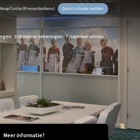
ntmap
Contact
Preventiedienst
Direct schade melden
ingen
Schadeverzekeringen
Financieel advies
Meer informatie?