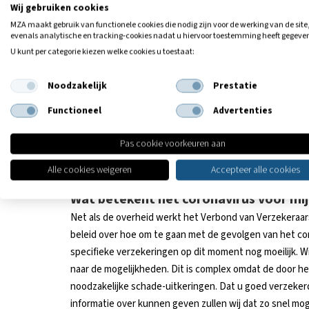
Wij gebruiken cookies
opdrachten die stopgezet zijn en ondernemers proberen
MZA maakt gebruik van functionele cookies die nodig zijn voor de werking van de site
oplossingen hun werknemers aan het werk te houden. W
evenals analytische en tracking‑cookies nadat u hiervoor toestemming heeft gegeve
gezondheidsrisico’s ook inzit over de financiële situat
U kunt per categorie kiezen welke cookies u toestaat:
economie samengesteld waar ondernemers en zzp’ers ge
noodmaatregelen leest u meer in ons artikel:
Wat beteke
Noodzakelijk
Prestatie
op dit moment zeer veranderlijk, er wordt met man en 
Functioneel
Advertenties
helpen en regelingen die normaliter jaren kosten worden
vragen en oplossingen deze site van de overheid goed i
Pas cookie voorkeuren aan
https://www.rijksoverheid.nl/onderwerpen/coronavirus
regelingen
Alle cookies weigeren
Accepteer alle cookies
Wat betekent het coronavirus voor mi
Net als de overheid werkt het Verbond van Verzekeraar
beleid over hoe om te gaan met de gevolgen van het c
specifieke verzekeringen op dit moment nog moeilijk. Wi
naar de mogelijkheden. Dit is complex omdat de door h
noodzakelijke schade-uitkeringen. Dat u goed verzekerd b
informatie over kunnen geven zullen wij dat zo snel mog