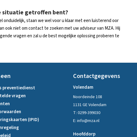
 situatie getroffen bent?
l onduidelijk, staan we wel voor u klaar met een luisterend oor
 dan ook niet om contact te zoeken met uw adviseur van MZA. Hij
gende vragen en zal u de best mogelijke oplossing proberen te
meen
Contactgegevens
Volendam
s preventiedienst
telde vragen
Noordeinde 108
nten
1131 GE Volendam
orwaarden
T:
0299-399030
ringskaarten (IPID)
E:
info@mza.nl
nregeling
Hoofddorp
eleid