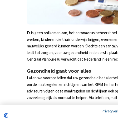
Er is geen ontkomen aan, het coronavirus beheerst het
werken, kinderen die thuis onderwijs krijgen, evenement
nauwelijks gevierd kunnen worden. Slechts een aantal va
leidt tot zorgen, voor uw gezondheid in de eerste plaa
Centraal Planbureau verwacht dat Nederland in een rece
Gezondheid gaat voor alles
Laten we vooropstellen dat uw gezondheid het allerbela
om de maatregelen en richtlijnen van het RIVM ter hart
adviseurs volgen deze maatregelen en richtlijnen ook op.
zoveel mogelijk als normaal te helpen. Via telefoon, mail
Wordt u geraakt in uw beroep?
Privacyver
Veel branches hebben tijdelijk hun deuren moeten slui