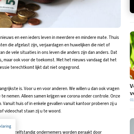
 nieuws en een ieders leven in meerdere en mindere mate. Thuis
en die afgelast zijn, verjaardagen en huwelijken die niet of
n de vele situaties in ons leven die anders zijn dan anders. Dat
ts, maar ook voor de toekomst. Met het nieuws vandaag dat het
ssie terechtkomt lijkt dat niet ongegrond.
V
ngrijkste is. Voor u en voor anderen. We willen u dan ook vragen
v
e te nemen. Alleen samen krijgen we corona onder controle. Onze
01
 Vanuit huis of in enkele gevallen vanuit kantoor proberen zij u
 of videochat staan zij u te woord.
klaring
ten, veel zelfstandig ondernemers worden geraakt door