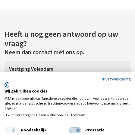
Heeft u nog geen antwoord op uw
vraag?
Neem dan contact met ons op.
Vestiging Volendam
Privacyverklaring
Noordeinde 108
1131 GE Volendam
Wij gebruiken cookies
T:
0299-399030
MZA maakt gebruik van functionele cookies die nodig zijn voor de werking van de
E:
info@mza.nl
site, evenals analytische en tracking‑cookies nadat u hiervoor toestemming heeft
gegeven.
U kunt per categorie kiezen welke cookies u toestaat:
Vestiging Hoofddorp
Noodzakelijk
Prestatie
Wijkermeerstraat 3