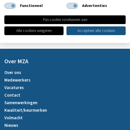
2131 HB Hoofddorp
Functioneel
Advertenties
T:
0299-399030
E:
info@mza.nl
Pas cookie voorkeuren aan
Alle cookies weigeren
Accepteer alle cookies
Over MZA
Over ons
Medewerkers
Vacatures
Contact
Samenwerkingen
Kwaliteit/keurmerken
Volmacht
Nieuws