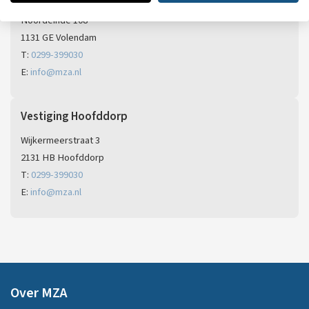
Noordeinde 108
1131 GE Volendam
T:
0299-399030
E:
info@mza.nl
Vestiging Hoofddorp
Wijkermeerstraat 3
2131 HB Hoofddorp
T:
0299-399030
E:
info@mza.nl
Over MZA