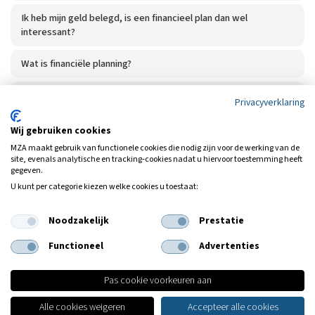
Ik heb mijn geld belegd, is een financieel plan dan wel
interessant?
Wat is financiële planning?
Ik wil beleggen kunnen jullie mij helpen?
Privacyverklaring
Wat is een beleggingsfonds?
Wij gebruiken cookies
MZA maakt gebruik van functionele cookies die nodig zijn voor de werking van de
site, evenals analytische en tracking‑cookies nadat u hiervoor toestemming heeft
gegeven.
U kunt per categorie kiezen welke cookies u toestaat:
Noodzakelijk
Prestatie
Heeft u nog geen antwoord op uw
vraag?
Functioneel
Advertenties
Neem dan contact met ons op.
Pas cookie voorkeuren aan
Alle cookies weigeren
Accepteer alle cookies
Vestiging Volendam