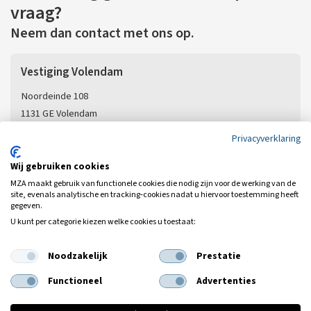
vraag?
Neem dan contact met ons op.
Vestiging Volendam
Noordeinde 108
1131 GE Volendam
T:
0299-399030
Privacyverklaring
E:
info@mza.nl
Wij gebruiken cookies
MZA maakt gebruik van functionele cookies die nodig zijn voor de werking van de
Vestiging Hoofddorp
site, evenals analytische en tracking‑cookies nadat u hiervoor toestemming heeft
gegeven.
Wijkermeerstraat 3
U kunt per categorie kiezen welke cookies u toestaat:
2131 HB Hoofddorp
T:
0299-399030
Noodzakelijk
Prestatie
E:
info@mza.nl
Functioneel
Advertenties